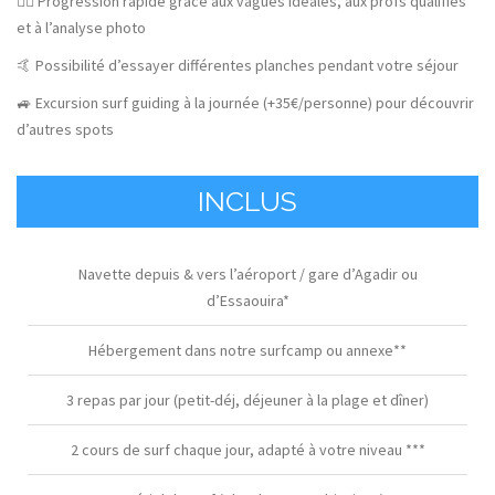
🏄‍♀️ Progression rapide grâce aux vagues idéales, aux profs qualifiés
et à l’analyse photo
🤙 Possibilité d’essayer différentes planches pendant votre séjour
🚙 Excursion surf guiding à la journée (+35€/personne) pour découvrir
d’autres spots
INCLUS
Navette depuis & vers l’aéroport / gare d’Agadir ou
d’Essaouira*
Hébergement dans notre surfcamp ou annexe**
3 repas par jour (petit-déj, déjeuner à la plage et dîner)
2 cours de surf chaque jour, adapté à votre niveau ***