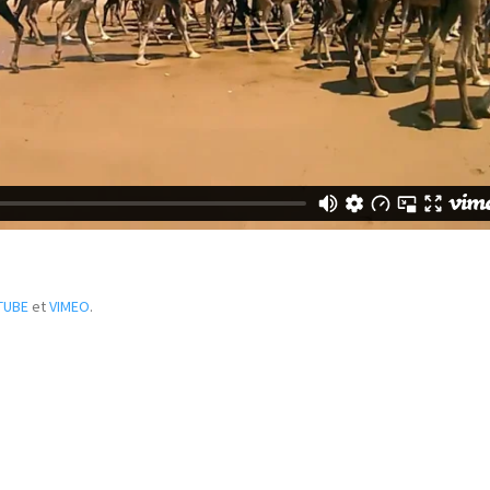
TUBE
et
VIMEO
.