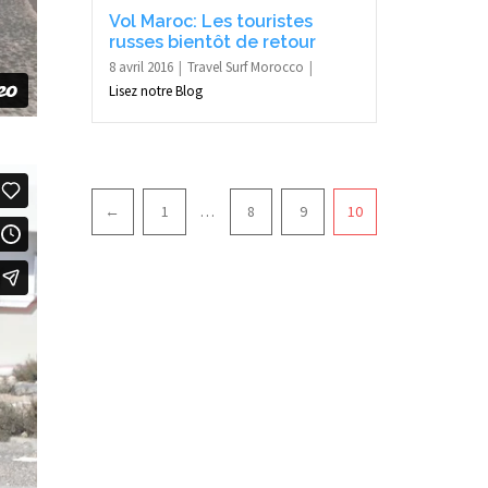
Vol Maroc: Les touristes
russes bientôt de retour
8 avril 2016
Travel Surf Morocco
Lisez notre Blog
Pagination
←
1
…
8
9
10