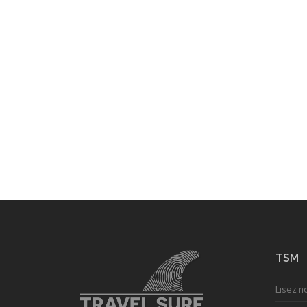
TSM
Lisez n