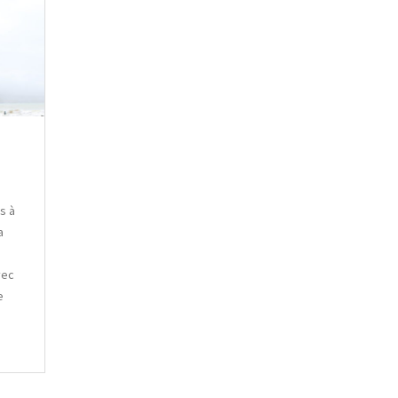
s à
a
vec
e