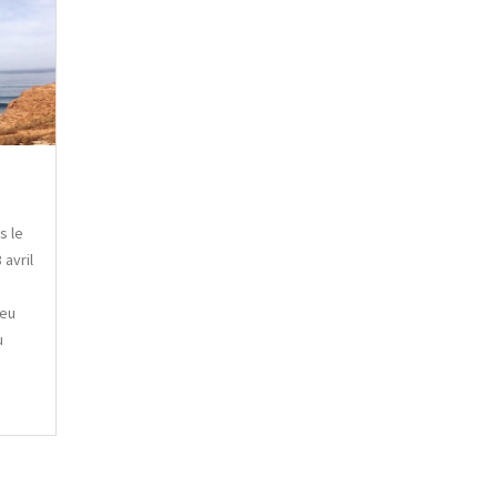
s le
 avril
 eu
u