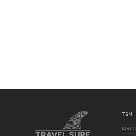
TSM
Lisez n