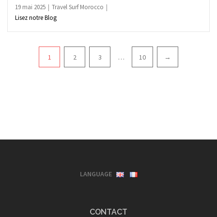
19 mai 2025
Travel Surf Morocco
Lisez notre Blog
Pagination
1
2
3
…
10
→
LANGUAGE
CONTACT