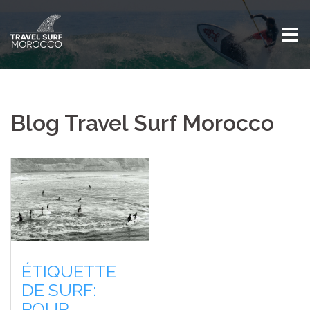
Skip
to
content
Blog Travel Surf Morocco
ÉTIQUETTE
DE SURF:
POUR