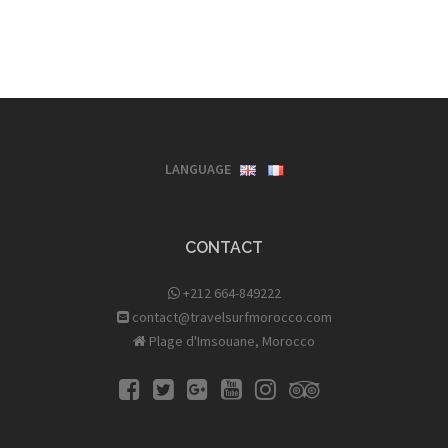
LANGUAGE
CONTACT
+212 664-849222
contact@travelsurfmorocco.com
Plage d'Imsouane, Morocco