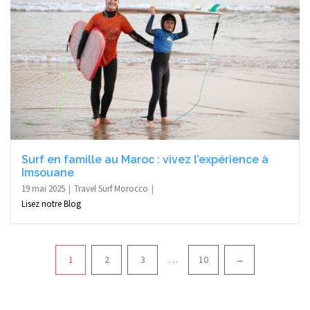
Surf en famille au Maroc : vivez l’expérience à
Imsouane
19 mai 2025
Travel Surf Morocco
Lisez notre Blog
Pagination
1
2
3
…
10
→