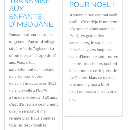
TRANSMISE
POUR NOËL !
AUX
ENFANTS
Trouver le bon cadeau Aaah
Noël…c’est déjà le moment
D’IMSOUANE
d’y penser. Vous savez, le
Youssef surfeur marocain,
froid, les guirlandes
originaire d’un petit village
lumineuses, le sapin, les
situé près de Taghazout a
films à la tv, les longues
débuté le surf à l’âge de 10
nuits d’hiver, ce sont toutes
ans. Puis, c’est
ces petites choses qui font
naturellement qu’il décide
le charme de cette période
de créer son école
de l’année. Mais ce qui est
de surf à Imsouane en 2015.
vraiment sympa à Noël
« J’ai travaillé à l’UCPA
c’est de réussir à trouver le
à Imsouane pendant 10 ans,
[…]
c’est d’ailleurs à ce moment
que j’ai rencontré ma
femme Elsa. Nous sommes
tous les deux tombés