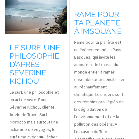
RAME POUR
TA PLANÈTE
À IMSOUANE
Rame pour ta planète est
LE SURF, UNE
un événement né au Pays
PHILOSOPHIE
Basques, qui invite les
D’APRÈS
amoureux de l’océan du
SÉVERINE
monde entier à ramer
KICHOU
ensemble pour sensibiliser
au réchauffement
Le surf, une philosophie et
climatique. Les riders sont
un art de vivre. Pour
des témoins privilégiés de
Séverine Kichou, cliente
la dégradation de
fidèle de Travel Surf
l’environnement et de la
Morocco mais surtout une
pollution des océans. A
acharnée de voyages, le
l’occasion du Tour
surf rime avec : ☁️ Lâcher