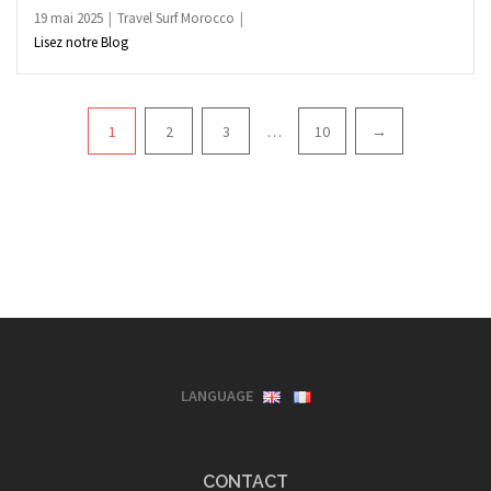
19 mai 2025
Travel Surf Morocco
Lisez notre Blog
Pagination
1
2
3
…
10
→
LANGUAGE
CONTACT