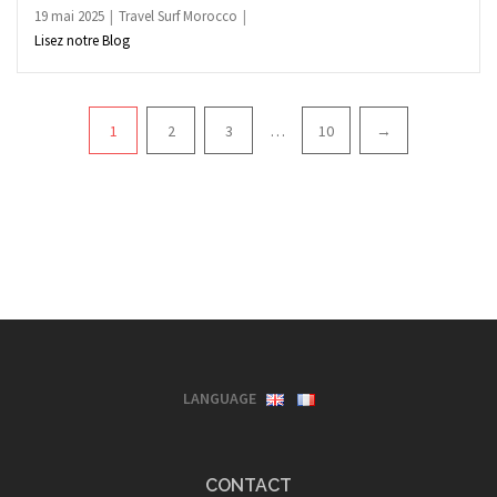
19 mai 2025
Travel Surf Morocco
Lisez notre Blog
Pagination
1
2
3
…
10
→
LANGUAGE
CONTACT