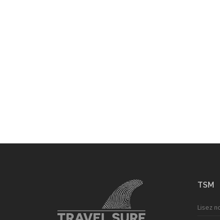
TSM
Lisez n