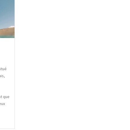
itué
is,
nt que
eux