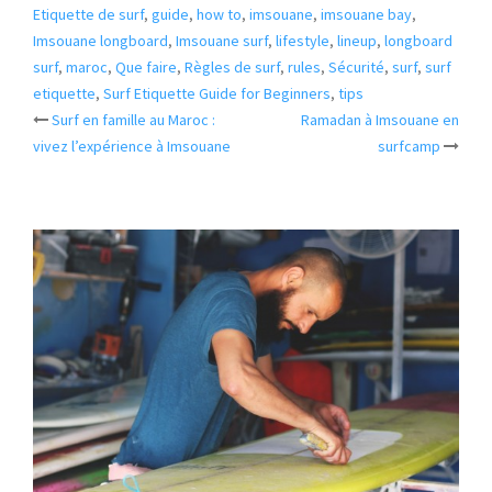
Etiquette de surf
,
guide
,
how to
,
imsouane
,
imsouane bay
,
Imsouane longboard
,
Imsouane surf
,
lifestyle
,
lineup
,
longboard
surf
,
maroc
,
Que faire
,
Règles de surf
,
rules
,
Sécurité
,
surf
,
surf
etiquette
,
Surf Etiquette Guide for Beginners
,
tips
Post
Surf en famille au Maroc :
Ramadan à Imsouane en
navigation
vivez l’expérience à Imsouane
surfcamp