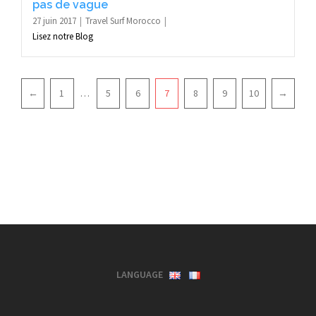
pas de vague
27 juin 2017
Travel Surf Morocco
Lisez notre Blog
Pagination
←
1
…
5
6
7
8
9
10
→
LANGUAGE