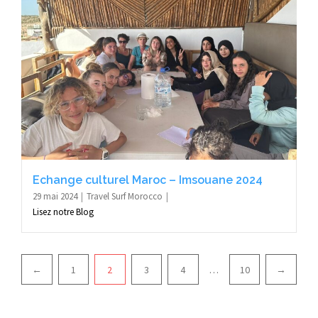
Echange culturel Maroc – Imsouane 2024
29 mai 2024
Travel Surf Morocco
Lisez notre Blog
Pagination
←
1
2
3
4
…
10
→