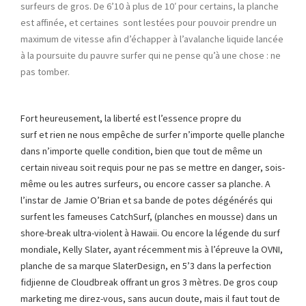
surfeurs de gros. De 6’10 à plus de 10′ pour certains, la planche
est affinée, et certaines sont lestées pour pouvoir prendre un
maximum de vitesse afin d’échapper à l’avalanche liquide lancée
à la poursuite du pauvre surfer qui ne pense qu’à une chose : ne
pas tomber.
Fort heureusement, la liberté est l’essence propre du
surf et rien ne nous empêche de surfer n’importe quelle planche
dans n’importe quelle condition, bien que tout de même un
certain niveau soit requis pour ne pas se mettre en danger, sois-
même ou les autres surfeurs, ou encore casser sa planche. A
l’instar de Jamie O’Brian et sa bande de potes dégénérés qui
surfent les fameuses CatchSurf, (planches en mousse) dans un
shore-break ultra-violent à Hawaii. Ou encore la légende du surf
mondiale, Kelly Slater, ayant récemment mis à l’épreuve la OVNI,
planche de sa marque SlaterDesign, en 5’3 dans la perfection
fidjienne de Cloudbreak offrant un gros 3 mètres. De gros coup
marketing me direz-vous, sans aucun doute, mais il faut tout de