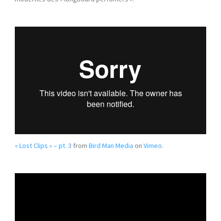
« Lost Clips » – pt. 3
from
Bird Man Media
on
Vimeo
.