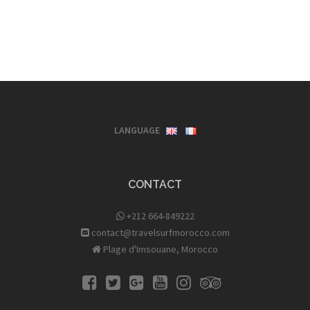
LANGUAGE
CONTACT
+212 664-849222
contact@travelsurfmorocco.com
Plage d'Imsouane, Morocco