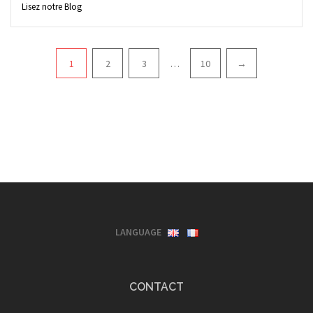
Lisez notre Blog
Pagination
1
2
3
…
10
→
LANGUAGE
CONTACT